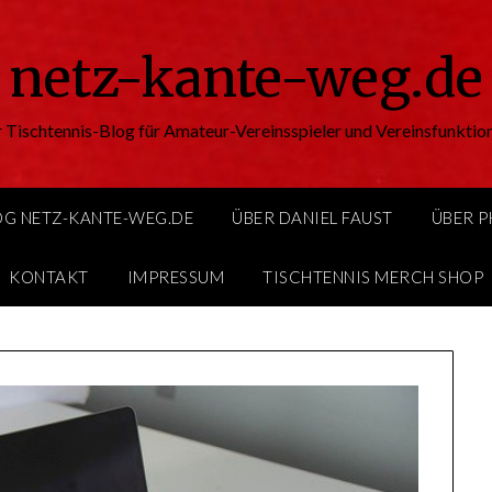
netz-kante-weg.de
 Tischtennis-Blog für Amateur-Vereinsspieler und Vereinsfunktio
OG NETZ-KANTE-WEG.DE
ÜBER DANIEL FAUST
ÜBER 
KONTAKT
IMPRESSUM
TISCHTENNIS MERCH SHOP