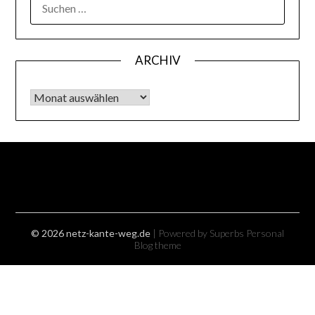
SUCHEN
NACH:
ARCHIV
Archiv
© 2026 netz-kante-weg.de
| Powered by Superbs
Personal
Blog theme