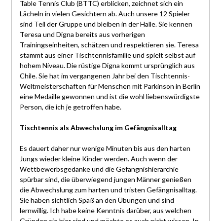
Table Tennis Club (BTTC) erblicken, zeichnet sich ein
Lächeln in vielen Gesichtern ab. Auch unsere 12 Spieler
sind Teil der Gruppe und bleiben in der Halle. Sie kennen
Teresa und Digna bereits aus vorherigen
Trainingseinheiten, schätzen und respektieren sie. Teresa
stammt aus einer Tischtennisfamilie und spielt selbst auf
hohem Niveau. Die rüstige Digna kommt ursprünglich aus
Chile. Sie hat im vergangenen Jahr bei den Tischtennis-
Weltmeisterschaften für Menschen mit Parkinson in Berlin
eine Medaille gewonnen und ist die wohl liebenswürdigste
Person, die ich je getroffen habe.
Tischtennis als Abwechslung im Gefängnisalltag
Es dauert daher nur wenige Minuten bis aus den harten
Jungs wieder kleine Kinder werden. Auch wenn der
Wettbewerbsgedanke und die Gefängnishierarchie
spürbar sind, die überwiegend jungen Männer genießen
die Abwechslung zum harten und tristen Gefängnisalltag.
Sie haben sichtlich Spaß an den Übungen und sind
lernwillig. Ich habe keine Kenntnis darüber, aus welchen
Gründen sie hier sind und möchte es auch nicht wissen. In