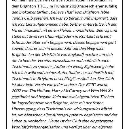
dem
Brighton TTC
. „Im Frühjahr 2020 habe ich eher zufällig
den Dokumentarfilm „Believe That“ vom Brighton Table
Tennis Club gesehen. Ich war so berührt und inspiriert, dass
ich Kontakt aufgenommen habe. Seither unterstütze ich den
Verein finanziell mit einem kleinen monatlichen Beitrag und
stehe mit diversen Clubmitgliedern in Kontakt“, schreibt
Schmauder über sein Engagement. Dieses Engagement geht
soweit, dass er sich in diesem Jahr auf den Weg nach
Brighton (an der Ost-Küste von England) machte, um sich
die Arbeit des Vereins anzuschauen und natürlich auch
Tischtennis zu spielen: „Außer ein wenig Sightseeing habe
ich mich während meines Aufenthaltes ausschließlich mit
Tischtennis in Brighton beschäftigt“, erzählt Jan. Der Club
ist aber kein Verein wie jeder andere. Der BTTC wurde
2007 von Tim Holtam, Harry McCarney und Wen Wei Xu
gegründet und begann klein mit zwei abgenutzten Tischen
im Jugendzentrum von Brighton, aber mit der festen
Überzeugung, dass Tischtennis ein wirkungsvolles Mittel
ist, um Menschen aller Altersgruppen zu begeistern und das
Leben zu verändern. Heute ist der Club eine eingetragene
Wohltätigkeitsorganisation und verfügt über ein eigenes