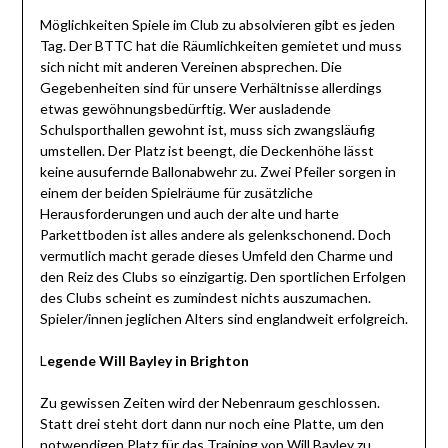
Möglichkeiten Spiele im Club zu absolvieren gibt es jeden
Tag. Der BTTC hat die Räumlichkeiten gemietet und muss
sich nicht mit anderen Vereinen absprechen. Die
Gegebenheiten sind für unsere Verhältnisse allerdings
etwas gewöhnungsbedürftig. Wer ausladende
Schulsporthallen gewohnt ist, muss sich zwangsläufig
umstellen. Der Platz ist beengt, die Deckenhöhe lässt
keine ausufernde Ballonabwehr zu. Zwei Pfeiler sorgen in
einem der beiden Spielräume für zusätzliche
Herausforderungen und auch der alte und harte
Parkettboden ist alles andere als gelenkschonend. Doch
vermutlich macht gerade dieses Umfeld den Charme und
den Reiz des Clubs so einzigartig. Den sportlichen Erfolgen
des Clubs scheint es zumindest nichts auszumachen.
Spieler/innen jeglichen Alters sind englandweit erfolgreich.
L
egende Will Bayley in Brighton
Zu gewissen Zeiten wird der Nebenraum geschlossen.
Statt drei steht dort dann nur noch eine Platte, um den
notwendigen Platz für das Training von Will Bayley zu