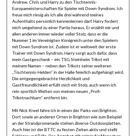
Andrew, Chris und Harry zu den Tischtennis-
Europameisterschaften für Spieler mit Down-Syndrom. Ich
freue mich riesig als ich alle drei während meines
Aufenthalts persönlich kennenlernen darf. Harry fordert
mich umgehend zu einer Partie heraus. Er erzählt mir und
allen anderen immer wieder voller Stolz, dass er die
Nummer 1 im Vereinigten Königreich unter den Spielern
mit Down Syndrom ist. Zudem ist er weltweit der erste
Trainer mit Down Syndrom. Harry sorgt auch dafür, dass
mein Gastgeschenk – ein TSG Steinheim Trikot mit
meinem Namen – neben den Trikots seiner weiteren
„Tischtennis-Helden“ in der Halle feierlich aufgehängt wird.
Die entgegengebrachte Herzlichkeit und
Gastfreundlichkeit erfüllt mich mit Stolz, auch wenn ich
rein sportlich Welten von meinen neuen „Profi-
Trikotnachbarn“ entfernt bin.
Mit Nick Kreel fahre ich in einen der Parks von Brighton.
Dort sowie an anderen Orten in Brighton wie zum Beispiel
an der Strandpromenade stehen diverse Outdoorplatten.
Auch hier ist der BTTC zu festen Zeiten aktiv und stellt
Schläger und Bälle. Das Angebot gilt primär für Menschen,