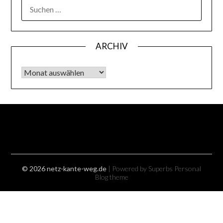
SUCHEN
NACH:
ARCHIV
Archiv
© 2026 netz-kante-weg.de
| Powered by Superbs
Personal
Blog theme