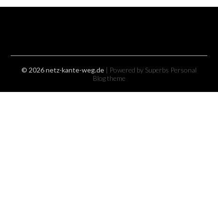
© 2026 netz-kante-weg.de
| Powered by Superbs
Personal
Blog theme