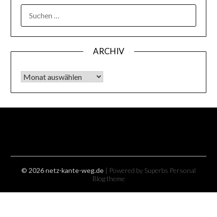
SUCHEN
NACH:
ARCHIV
Archiv
© 2026 netz-kante-weg.de
| Powered by Superbs
Personal
Blog theme