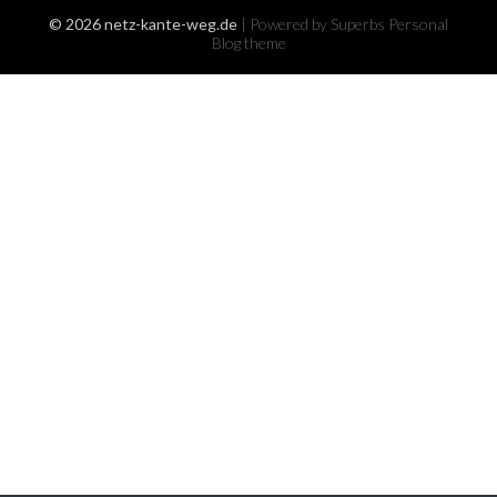
© 2026 netz-kante-weg.de
| Powered by Superbs
Personal
Blog theme