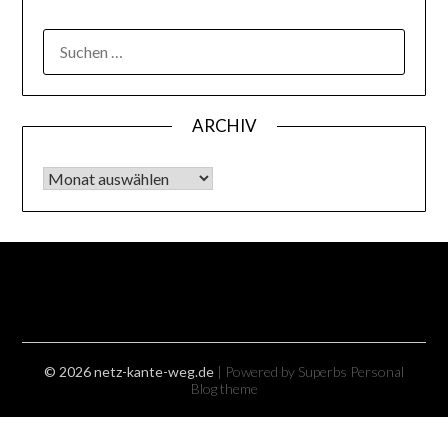
SUCHEN
NACH:
ARCHIV
Archiv
© 2026 netz-kante-weg.de
| Powered by Superbs
Personal
Blog theme